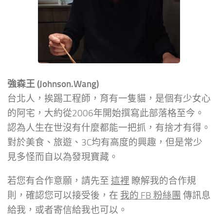
強森王 (Johnson.Wang)
台北人，挨踢工程師，育有一隻貓，是個有少女心
的阿宅，大約從2006年開始撰寫此部落格至今。
認為人生在世沒有什麼都能一把抓，有捨才有得。
對於美食、旅遊、3C均有高度的興趣，但是常少
見多怪而自以為發現寶藏。
若您有合作意願，請先至
這裡
瞭解我的合作規
則，確認您可以接受後，在
我的 FB 粉絲團
傳訊息
給我，或者寄信給我也可以。