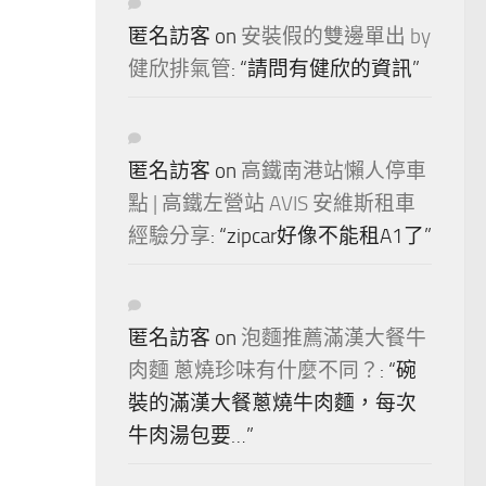
匿名訪客
on
安裝假的雙邊單出 by
健欣排氣管
: “
請問有健欣的資訊
”
匿名訪客
on
高鐵南港站懶人停車
點 | 高鐵左營站 AVIS 安維斯租車
經驗分享
: “
zipcar好像不能租A1了
”
匿名訪客
on
泡麵推薦滿漢大餐牛
肉麵 蔥燒珍味有什麼不同？
: “
碗
裝的滿漢大餐蔥燒牛肉麵，每次
牛肉湯包要…
”