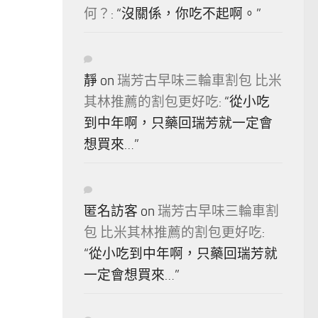
何？
: “
沒關係，你吃不起啊。
”
靜
on
瑞芳古早味三輪車割包 比米
其林推薦的割包更好吃
: “
從小吃
到中年啊，只藥回瑞芳就一定會
想買來…
”
匿名訪客
on
瑞芳古早味三輪車割
包 比米其林推薦的割包更好吃
:
“
從小吃到中年啊，只藥回瑞芳就
一定會想買來…
”