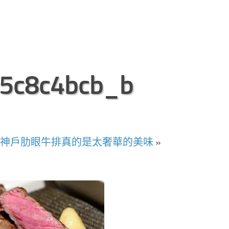
5c8c4bcb_b
黑神戶肋眼牛排真的是太奢華的美味
»