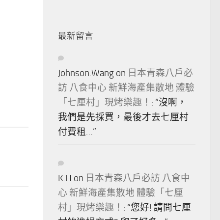
最新留言
Johnson.Wang
on
日本青森八戶必
訪 八食中心 新鮮海產集散地 體驗
「七厘村」現烤樂趣！
: “
沒啊，
我們是先採買，最後才去七厘村
付費租…
”
K.H
on
日本青森八戶必訪 八食中
心 新鮮海產集散地 體驗「七厘
村」現烤樂趣！
: “
您好! 請問七厘