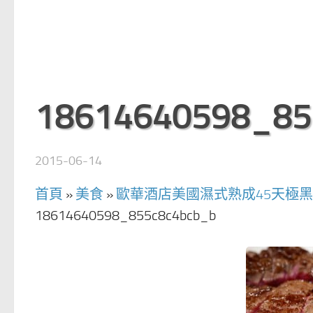
18614640598_85
2015-06-14
首頁
»
美食
»
歐華酒店美國濕式熟成45天極
18614640598_855c8c4bcb_b