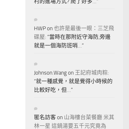
村的進場方式? 爬了好多…
”
HWP
on
也許是最後一眼：三芝飛
碟屋
: “
當時在那附近守海防,旁邊
就是一個海防班哨…
”
Johnson.Wang
on
王記府城肉粽
:
“
就一種感覺，就是覺得小時候的
比較好吃，但…
”
匿名訪客
on
山海樓台菜餐廳 米其
林一星 這鍋湯要五千元究竟為