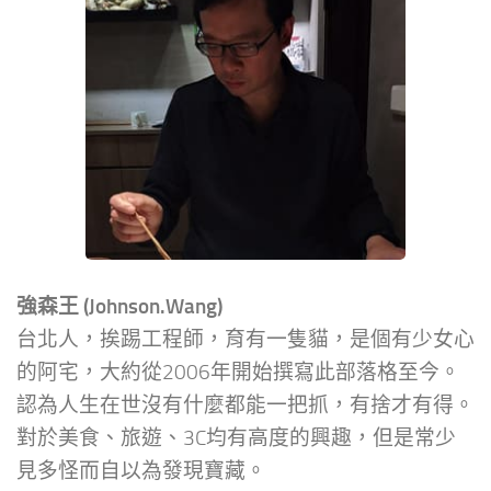
強森王 (Johnson.Wang)
台北人，挨踢工程師，育有一隻貓，是個有少女心
的阿宅，大約從2006年開始撰寫此部落格至今。
認為人生在世沒有什麼都能一把抓，有捨才有得。
對於美食、旅遊、3C均有高度的興趣，但是常少
見多怪而自以為發現寶藏。