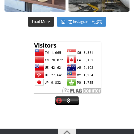
Load More
在 Instagram 上追蹤