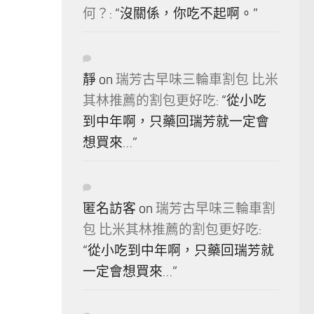
何？
: “
沒關係，你吃不起啊。
”
靜
on
瑞芳古早味三輪車割包 比米
其林推薦的割包更好吃
: “
從小吃
到中年啊，只藥回瑞芳就一定會
想買來…
”
匿名訪客
on
瑞芳古早味三輪車割
包 比米其林推薦的割包更好吃
:
“
從小吃到中年啊，只藥回瑞芳就
一定會想買來…
”