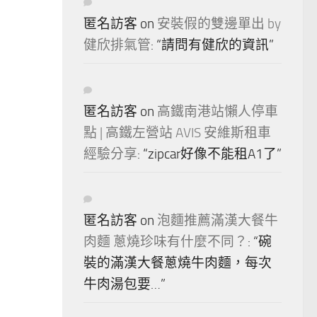
匿名訪客
on
安裝假的雙邊單出 by
健欣排氣管
: “
請問有健欣的資訊
”
匿名訪客
on
高鐵南港站懶人停車
點 | 高鐵左營站 AVIS 安維斯租車
經驗分享
: “
zipcar好像不能租A1了
”
匿名訪客
on
泡麵推薦滿漢大餐牛
肉麵 蔥燒珍味有什麼不同？
: “
碗
裝的滿漢大餐蔥燒牛肉麵，每次
牛肉湯包要…
”