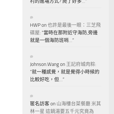
村的進場方式? 爬了好多…
”
HWP
on
也許是最後一眼：三芝飛
碟屋
: “
當時在那附近守海防,旁邊
就是一個海防班哨…
”
Johnson.Wang
on
王記府城肉粽
:
“
就一種感覺，就是覺得小時候的
比較好吃，但…
”
匿名訪客
on
山海樓台菜餐廳 米其
林一星 這鍋湯要五千元究竟為