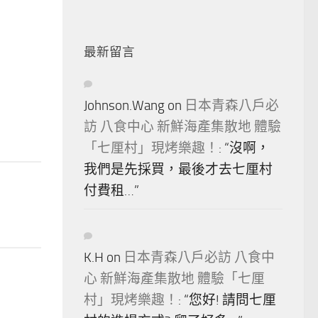
最新留言
Johnson.Wang
on
日本青森八戶必
訪 八食中心 新鮮海產集散地 體驗
「七厘村」現烤樂趣！
: “
沒啊，
我們是先採買，最後才去七厘村
付費租…
”
K.H
on
日本青森八戶必訪 八食中
心 新鮮海產集散地 體驗「七厘
村」現烤樂趣！
: “
您好! 請問七厘