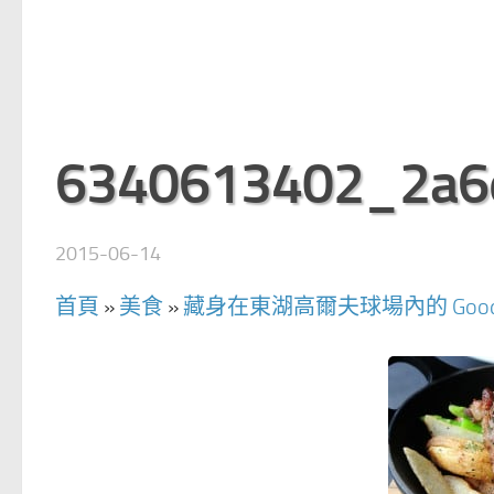
6340613402_2a6
2015-06-14
首頁
»
美食
»
藏身在東湖高爾夫球場內的 Good 