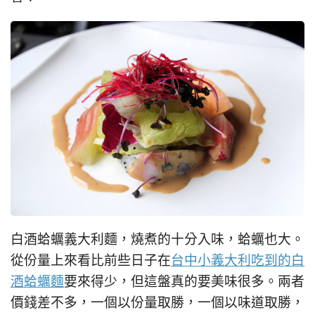
白酒蛤蠣義大利麵，燒煮的十分入味，蛤蠣也大。
從份量上來看比前些日子在
台中小義大利吃到的白
酒蛤蠣麵
要來得少，但這盤真的要美味很多。兩者
價錢差不多，一個以份量取勝，一個以味道取勝，