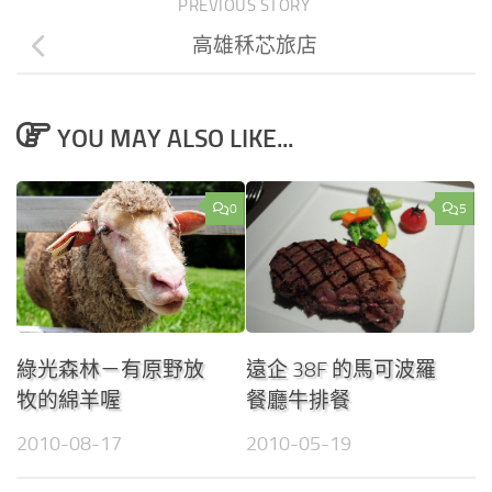
PREVIOUS STORY
高雄秝芯旅店
YOU MAY ALSO LIKE...
0
5
綠光森林－有原野放
遠企 38F 的馬可波羅
牧的綿羊喔
餐廳牛排餐
2010-08-17
2010-05-19