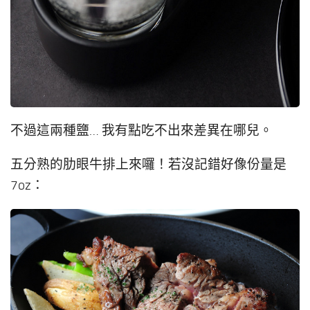
不過這兩種鹽… 我有點吃不出來差異在哪兒。
五分熟的肋眼牛排上來囉！若沒記錯好像份量是
7oz：