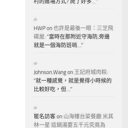
村的進場方式? 爬了好多…
”
HWP
on
也許是最後一眼：三芝飛
碟屋
: “
當時在那附近守海防,旁邊
就是一個海防班哨…
”
Johnson.Wang
on
王記府城肉粽
:
“
就一種感覺，就是覺得小時候的
比較好吃，但…
”
匿名訪客
on
山海樓台菜餐廳 米其
林一星 這鍋湯要五千元究竟為