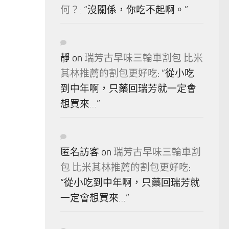
何？
: “
沒關係，你吃不起啊。
”
靜
on
瑞芳古早味三輪車割包 比米
其林推薦的割包更好吃
: “
從小吃
到中年啊，只藥回瑞芳就一定會
想買來…
”
匿名訪客
on
瑞芳古早味三輪車割
包 比米其林推薦的割包更好吃
:
“
從小吃到中年啊，只藥回瑞芳就
一定會想買來…
”