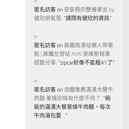
匿名訪客
on
安裝假的雙邊單出 by
健欣排氣管
: “
請問有健欣的資訊
”
匿名訪客
on
高鐵南港站懶人停車
點 | 高鐵左營站 AVIS 安維斯租車
經驗分享
: “
zipcar好像不能租A1了
”
匿名訪客
on
泡麵推薦滿漢大餐牛
肉麵 蔥燒珍味有什麼不同？
: “
碗
裝的滿漢大餐蔥燒牛肉麵，每次
牛肉湯包要…
”