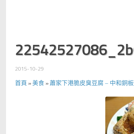
22542527086_2b
2015-10-29
首頁
»
美食
»
蕭家下港脆皮臭豆腐 – 中和銅