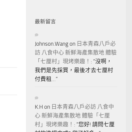
最新留言
Johnson.Wang
on
日本青森八戶必
訪 八食中心 新鮮海產集散地 體驗
「七厘村」現烤樂趣！
: “
沒啊，
我們是先採買，最後才去七厘村
付費租…
”
K.H
on
日本青森八戶必訪 八食中
心 新鮮海產集散地 體驗「七厘
村」現烤樂趣！
: “
您好! 請問七厘