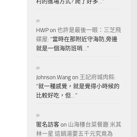
村的進場方式? 爬了好多…
”
HWP
on
也許是最後一眼：三芝飛
碟屋
: “
當時在那附近守海防,旁邊
就是一個海防班哨…
”
Johnson.Wang
on
王記府城肉粽
:
“
就一種感覺，就是覺得小時候的
比較好吃，但…
”
匿名訪客
on
山海樓台菜餐廳 米其
林一星 這鍋湯要五千元究竟為