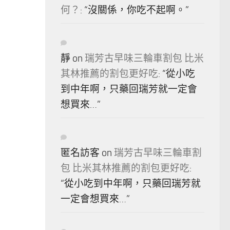
何？
: “
沒關係，你吃不起啊。
”
靜
on
瑞芳古早味三輪車割包 比米
其林推薦的割包更好吃
: “
從小吃
到中年啊，只藥回瑞芳就一定會
想買來…
”
匿名訪客
on
瑞芳古早味三輪車割
包 比米其林推薦的割包更好吃
:
“
從小吃到中年啊，只藥回瑞芳就
一定會想買來…
”