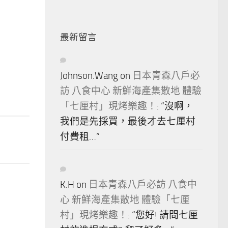
最新留言
Johnson.Wang
on
日本青森八戶必
訪 八食中心 新鮮海產集散地 體驗
「七厘村」現烤樂趣！
: “
沒啊，
我們是先採買，最後才去七厘村
付費租…
”
K.H
on
日本青森八戶必訪 八食中
心 新鮮海產集散地 體驗「七厘
村」現烤樂趣！
: “
您好! 請問七厘