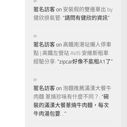
匿名訪客
on
安裝假的雙邊單出 by
健欣排氣管
: “
請問有健欣的資訊
”
匿名訪客
on
高鐵南港站懶人停車
點 | 高鐵左營站 AVIS 安維斯租車
經驗分享
: “
zipcar好像不能租A1了
”
匿名訪客
on
泡麵推薦滿漢大餐牛
肉麵 蔥燒珍味有什麼不同？
: “
碗
裝的滿漢大餐蔥燒牛肉麵，每次
牛肉湯包要…
”