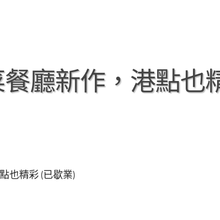
粵菜餐廳新作，港點也
點也精彩 (已歇業)