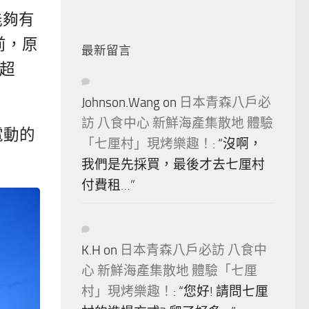
能夠有
前，原
最新留言
味超
Johnson.Wang
on
日本青森八戶必
訪 八食中心 新鮮海產集散地 體驗
電動的
「七厘村」現烤樂趣！
: “
沒啊，
我們是先採買，最後才去七厘村
付費租…
”
K.H
on
日本青森八戶必訪 八食中
心 新鮮海產集散地 體驗「七厘
村」現烤樂趣！
: “
您好! 請問七厘