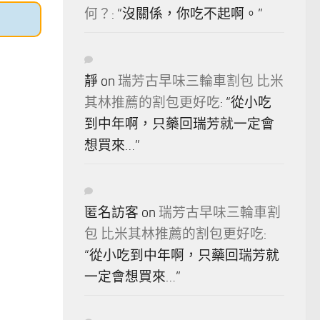
何？
: “
沒關係，你吃不起啊。
”
靜
on
瑞芳古早味三輪車割包 比米
其林推薦的割包更好吃
: “
從小吃
到中年啊，只藥回瑞芳就一定會
想買來…
”
匿名訪客
on
瑞芳古早味三輪車割
包 比米其林推薦的割包更好吃
:
“
從小吃到中年啊，只藥回瑞芳就
一定會想買來…
”