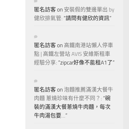
匿名訪客
on
安裝假的雙邊單出 by
健欣排氣管
: “
請問有健欣的資訊
”
匿名訪客
on
高鐵南港站懶人停車
點 | 高鐵左營站 AVIS 安維斯租車
經驗分享
: “
zipcar好像不能租A1了
”
匿名訪客
on
泡麵推薦滿漢大餐牛
肉麵 蔥燒珍味有什麼不同？
: “
碗
裝的滿漢大餐蔥燒牛肉麵，每次
牛肉湯包要…
”