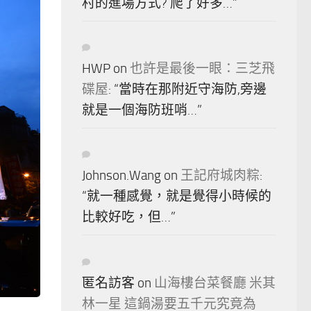
村的進場方式? 爬了好多…
”
HWP
on
也許是最後一眼：三芝飛
碟屋
: “
當時在那附近守海防,旁邊
就是一個海防班哨…
”
Johnson.Wang
on
王記府城肉粽
:
“
就一種感覺，就是覺得小時候的
比較好吃，但…
”
匿名訪客
on
山海樓台菜餐廳 米其
林一星 這鍋湯要五千元究竟為