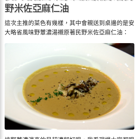
野米佐亞麻仁油
這次主推的菜色有幾樣，其中會親送到桌邊的是安
大略省風味野蕈濃湯襯原著民野米佐亞麻仁油：