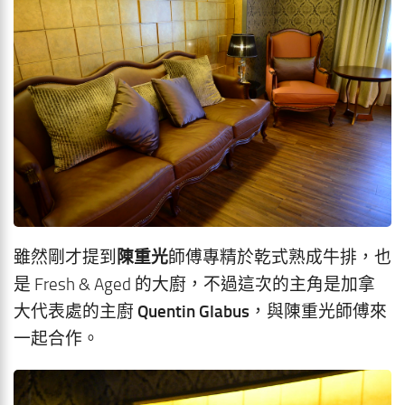
陳重光
雖然剛才提到
師傅專精於乾式熟成牛排，也
是 Fresh & Aged 的大廚，不過這次的主角是加拿
Quentin Glabus
大代表處的主廚
，與陳重光師傅來
一起合作。