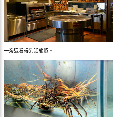
一旁還看得到活龍蝦。