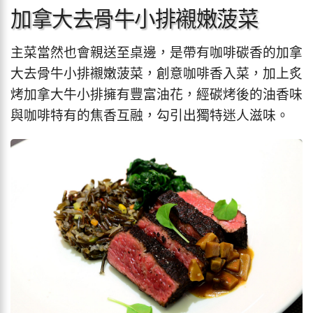
加拿大去骨牛小排襯嫩菠菜
主菜當然也會親送至桌邊，是帶有咖啡碳香的加拿
大去骨牛小排襯嫩菠菜，創意咖啡香入菜，加上炙
烤加拿大牛小排擁有豐富油花，經碳烤後的油香味
與咖啡特有的焦香互融，勾引出獨特迷人滋味。