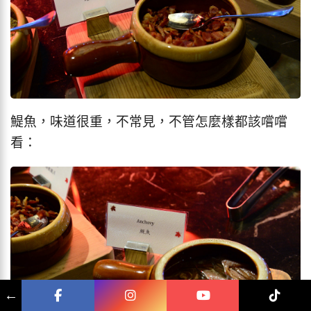
鯷魚，味道很重，不常見，不管怎麼樣都該嚐嚐
看：
←