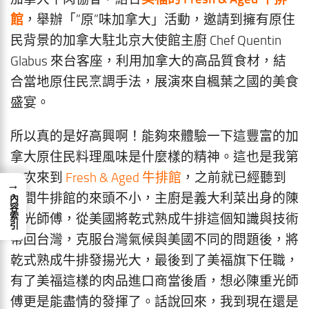
館
，舉辦「”原”味加拿大」活動，邀請到擁有原住
民背景的加拿大駐北京大使館主廚 Chef Quentin
Glabus 來台客座，利用加拿大的高品質食材，結
合當地原住民烹調手法，展演來自楓葉之國的美食
盛宴。
所以真的是好高興啊！能夠來體驗一下這豐富的加
拿大原住民料理風味是什麼樣的精神。這也是我第
一次來到
Fresh & Aged 牛排館
，之前就已經聽到
→
這間牛排館的來頭不小，主廚是義大利菜出身的陳
內容索引
重光師傅，從美國將乾式熟成牛排這個知識與技術
帶回台灣，克服台灣氣候與美國不同的問題後，將
乾式熟成牛排發揚光大，最後到了美福旗下任職，
有了美福這樣的肉品進口商當後盾，想必陳重光師
傅更是能盡情的發揮了。話說回來，我到現在還是