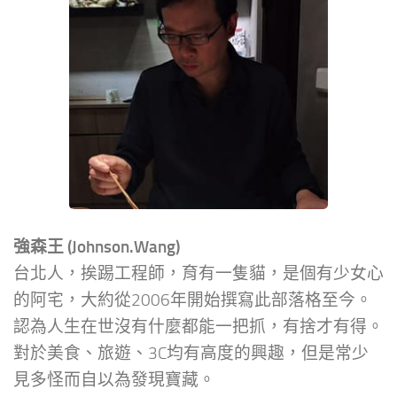
強森王 (Johnson.Wang)
台北人，挨踢工程師，育有一隻貓，是個有少女心
的阿宅，大約從2006年開始撰寫此部落格至今。
認為人生在世沒有什麼都能一把抓，有捨才有得。
對於美食、旅遊、3C均有高度的興趣，但是常少
見多怪而自以為發現寶藏。