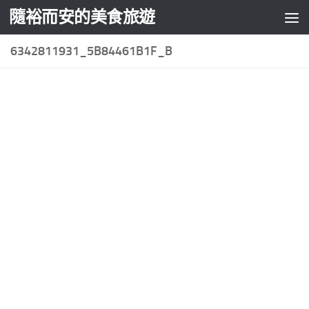
隨裕而安的美食旅遊
Skip to content
6342811931_5B84461B1F_B