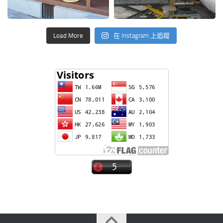
Load More
在 Instagram 上追蹤