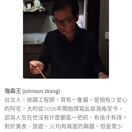
強森王 (Johnson.Wang)
台北人，挨踢工程師，育有一隻貓，是個有少女心
的阿宅，大約從2006年開始撰寫此部落格至今。
認為人生在世沒有什麼都能一把抓，有捨才有得。
對於美食、旅遊、3C均有高度的興趣，但是常少