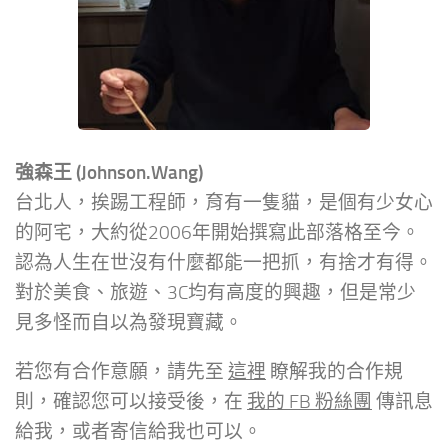
強森王 (Johnson.Wang)
台北人，挨踢工程師，育有一隻貓，是個有少女心
的阿宅，大約從2006年開始撰寫此部落格至今。
認為人生在世沒有什麼都能一把抓，有捨才有得。
對於美食、旅遊、3C均有高度的興趣，但是常少
見多怪而自以為發現寶藏。
若您有合作意願，請先至
這裡
瞭解我的合作規
則，確認您可以接受後，在
我的 FB 粉絲團
傳訊息
給我，或者寄信給我也可以。