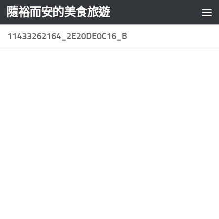
隨裕而安的美食旅遊
Skip to content
11433262164_2E20DE0C16_B