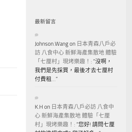
最新留言
Johnson.Wang
on
日本青森八戶必
訪 八食中心 新鮮海產集散地 體驗
「七厘村」現烤樂趣！
: “
沒啊，
我們是先採買，最後才去七厘村
付費租…
”
K.H
on
日本青森八戶必訪 八食中
心 新鮮海產集散地 體驗「七厘
村」現烤樂趣！
: “
您好! 請問七厘