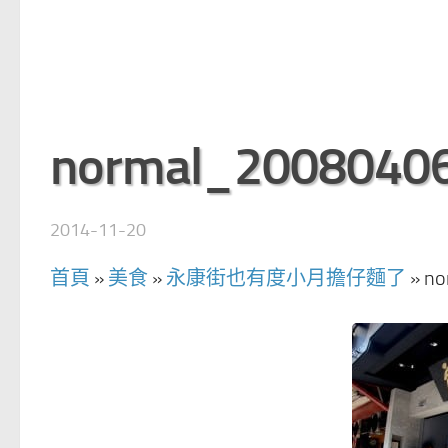
normal_2008040
2014-11-20
首頁
»
美食
»
永康街也有度小月擔仔麵了
»
no