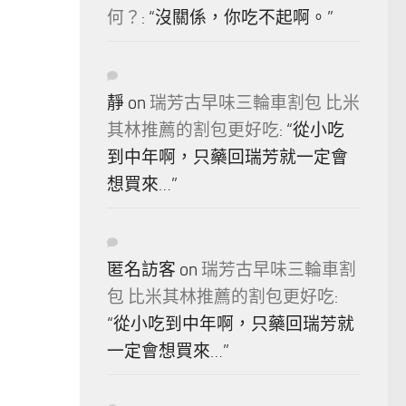
何？
: “
沒關係，你吃不起啊。
”
靜
on
瑞芳古早味三輪車割包 比米
其林推薦的割包更好吃
: “
從小吃
到中年啊，只藥回瑞芳就一定會
想買來…
”
匿名訪客
on
瑞芳古早味三輪車割
包 比米其林推薦的割包更好吃
:
“
從小吃到中年啊，只藥回瑞芳就
一定會想買來…
”