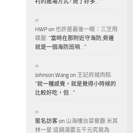
村的進場方式? 爬了好多…
”
HWP
on
也許是最後一眼：三芝飛
碟屋
: “
當時在那附近守海防,旁邊
就是一個海防班哨…
”
Johnson.Wang
on
王記府城肉粽
:
“
就一種感覺，就是覺得小時候的
比較好吃，但…
”
匿名訪客
on
山海樓台菜餐廳 米其
林一星 這鍋湯要五千元究竟為