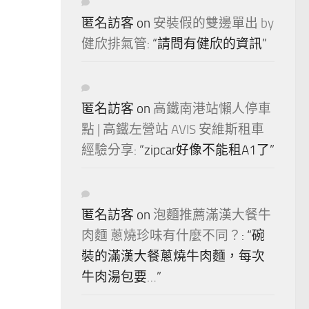
匿名訪客
on
安裝假的雙邊單出 by
健欣排氣管
: “
請問有健欣的資訊
”
匿名訪客
on
高鐵南港站懶人停車
點 | 高鐵左營站 AVIS 安維斯租車
經驗分享
: “
zipcar好像不能租A1了
”
匿名訪客
on
泡麵推薦滿漢大餐牛
肉麵 蔥燒珍味有什麼不同？
: “
碗
裝的滿漢大餐蔥燒牛肉麵，每次
牛肉湯包要…
”