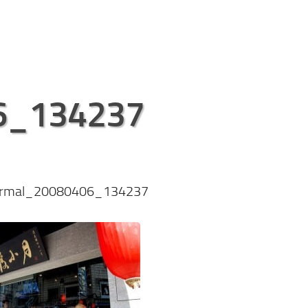
6_134237
rmal_20080406_134237