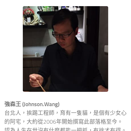
強森王 (Johnson.Wang)
台北人，挨踢工程師，育有一隻貓，是個有少女心
的阿宅，大約從2006年開始撰寫此部落格至今。
認為人生在世沒有什麼都能一把抓，有捨才有得。