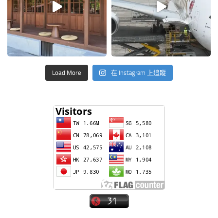
Load More
在 Instagram 上追蹤