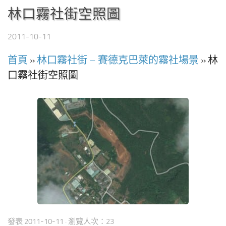
林口霧社街空照圖
2011-10-11
首頁
»
林口霧社街 – 賽德克巴萊的霧社場景
»
林
口霧社街空照圖
發表
2011-10-11
· 瀏覽人次：23