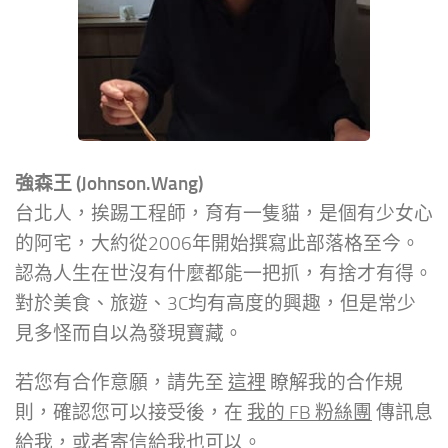
強森王 (Johnson.Wang)
台北人，挨踢工程師，育有一隻貓，是個有少女心
的阿宅，大約從2006年開始撰寫此部落格至今。
認為人生在世沒有什麼都能一把抓，有捨才有得。
對於美食、旅遊、3C均有高度的興趣，但是常少
見多怪而自以為發現寶藏。
若您有合作意願，請先至
這裡
瞭解我的合作規
則，確認您可以接受後，在
我的 FB 粉絲團
傳訊息
給我，或者寄信給我也可以。