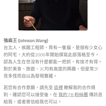
強森王 (Johnson.Wang)
台北人，挨踢工程師，育有一隻貓，是個有少女心
的阿宅，大約從2006年開始撰寫此部落格至今。
認為人生在世沒有什麼都能一把抓，有捨才有得。
對於美食、旅遊、3C均有高度的興趣，但是常少
見多怪而自以為發現寶藏。
若您有合作意願，請先至
這裡
瞭解我的合作規
則，確認您可以接受後，在
我的 FB 粉絲團
傳訊息
給我，或者寄信給我也可以。