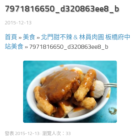
7971816650_d320863ee8_b
2015-12-13
首頁
»
美食
»
北門甜不辣 & 林員肉圓 板橋府中
站美食
»
7971816650_d320863ee8_b
發表
2015-12-13
· 瀏覽人次：33