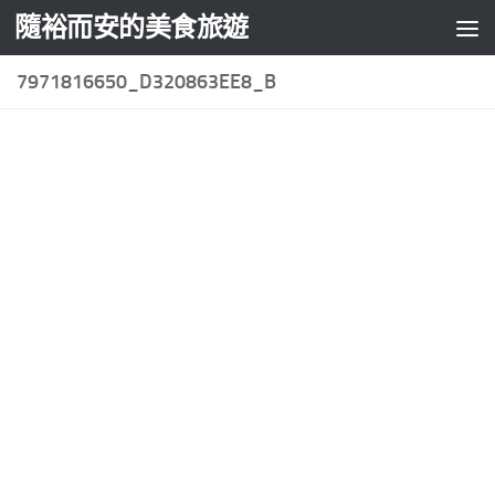
隨裕而安的美食旅遊
Skip to content
7971816650_D320863EE8_B