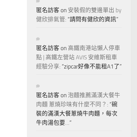
匿名訪客
on
安裝假的雙邊單出 by
健欣排氣管
: “
請問有健欣的資訊
”
匿名訪客
on
高鐵南港站懶人停車
點 | 高鐵左營站 AVIS 安維斯租車
經驗分享
: “
zipcar好像不能租A1了
”
匿名訪客
on
泡麵推薦滿漢大餐牛
肉麵 蔥燒珍味有什麼不同？
: “
碗
裝的滿漢大餐蔥燒牛肉麵，每次
牛肉湯包要…
”