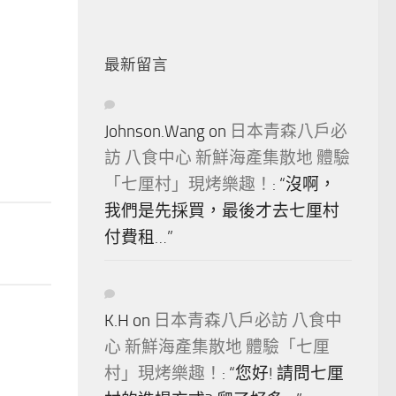
最新留言
Johnson.Wang
on
日本青森八戶必
訪 八食中心 新鮮海產集散地 體驗
「七厘村」現烤樂趣！
: “
沒啊，
我們是先採買，最後才去七厘村
付費租…
”
K.H
on
日本青森八戶必訪 八食中
心 新鮮海產集散地 體驗「七厘
村」現烤樂趣！
: “
您好! 請問七厘