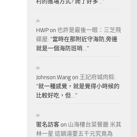
村的進場方式? 爬了好多…
”
HWP
on
也許是最後一眼：三芝飛
碟屋
: “
當時在那附近守海防,旁邊
就是一個海防班哨…
”
Johnson.Wang
on
王記府城肉粽
:
“
就一種感覺，就是覺得小時候的
比較好吃，但…
”
匿名訪客
on
山海樓台菜餐廳 米其
林一星 這鍋湯要五千元究竟為