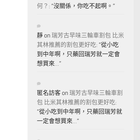
何？
: “
沒關係，你吃不起啊。
”
靜
on
瑞芳古早味三輪車割包 比米
其林推薦的割包更好吃
: “
從小吃
到中年啊，只藥回瑞芳就一定會
想買來…
”
匿名訪客
on
瑞芳古早味三輪車割
包 比米其林推薦的割包更好吃
:
“
從小吃到中年啊，只藥回瑞芳就
一定會想買來…
”