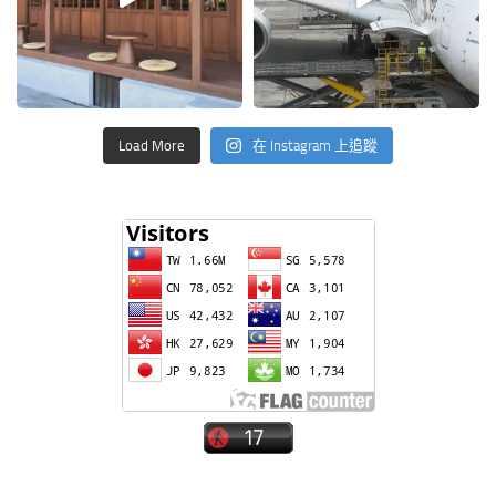
Load More
在 Instagram 上追蹤