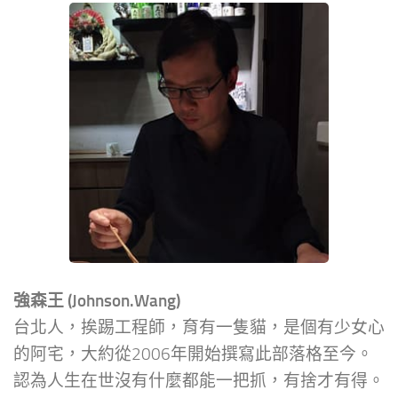
強森王 (Johnson.Wang)
台北人，挨踢工程師，育有一隻貓，是個有少女心
的阿宅，大約從2006年開始撰寫此部落格至今。
認為人生在世沒有什麼都能一把抓，有捨才有得。