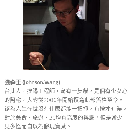
強森王 (Johnson.Wang)
台北人，挨踢工程師，育有一隻貓，是個有少女心
的阿宅，大約從2006年開始撰寫此部落格至今。
認為人生在世沒有什麼都能一把抓，有捨才有得。
對於美食、旅遊、3C均有高度的興趣，但是常少
見多怪而自以為發現寶藏。