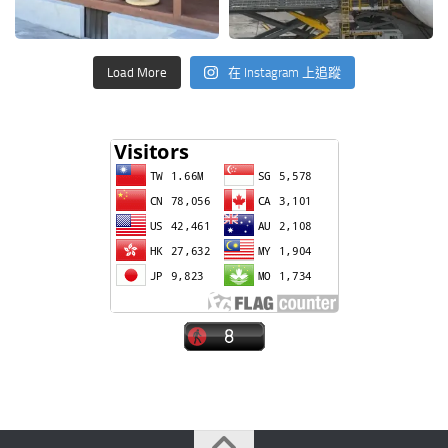
Load More
在 Instagram 上追蹤