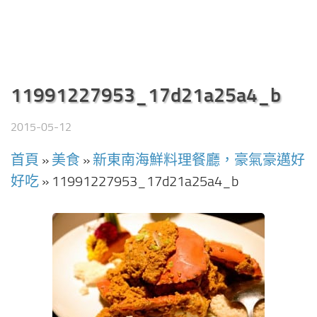
11991227953_17d21a25a4_b
2015-05-12
首頁
»
美食
»
新東南海鮮料理餐廳，豪氣豪邁好
好吃
»
11991227953_17d21a25a4_b