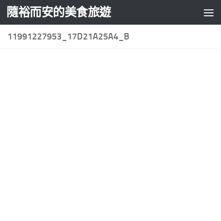
隨裕而安的美食旅遊
Skip to content
11991227953_17D21A25A4_B