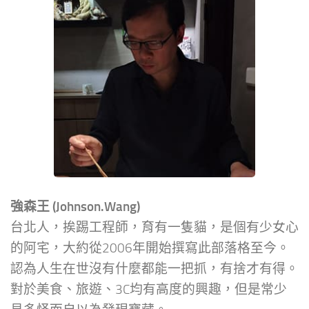
強森王 (Johnson.Wang)
台北人，挨踢工程師，育有一隻貓，是個有少女心
的阿宅，大約從2006年開始撰寫此部落格至今。
認為人生在世沒有什麼都能一把抓，有捨才有得。
對於美食、旅遊、3C均有高度的興趣，但是常少