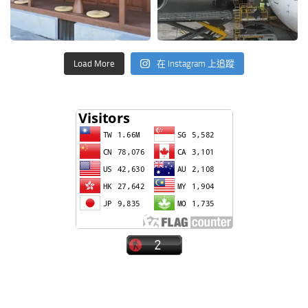
Load More
在 Instagram 上追蹤