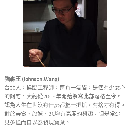
強森王 (Johnson.Wang)
台北人，挨踢工程師，育有一隻貓，是個有少女心
的阿宅，大約從2006年開始撰寫此部落格至今。
認為人生在世沒有什麼都能一把抓，有捨才有得。
對於美食、旅遊、3C均有高度的興趣，但是常少
見多怪而自以為發現寶藏。