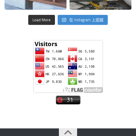
Load More
在 Instagram 上追蹤