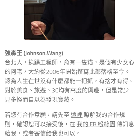
強森王 (Johnson.Wang)
台北人，挨踢工程師，育有一隻貓，是個有少女心
的阿宅，大約從2006年開始撰寫此部落格至今。
認為人生在世沒有什麼都能一把抓，有捨才有得。
對於美食、旅遊、3C均有高度的興趣，但是常少
見多怪而自以為發現寶藏。
若您有合作意願，請先至
這裡
瞭解我的合作規
則，確認您可以接受後，在
我的 FB 粉絲團
傳訊息
給我，或者寄信給我也可以。