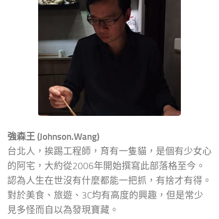
強森王 (Johnson.Wang)
台北人，挨踢工程師，育有一隻貓，是個有少女心
的阿宅，大約從2006年開始撰寫此部落格至今。
認為人生在世沒有什麼都能一把抓，有捨才有得。
對於美食、旅遊、3C均有高度的興趣，但是常少
見多怪而自以為發現寶藏。