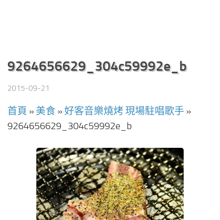
9264656629_304c59992e_b
2015-09-21
首頁
»
美食
»
好客音樂燒烤 現場駐唱歌手
»
9264656629_304c59992e_b