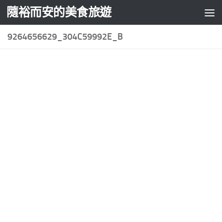
隨裕而安的美食旅遊
Skip to content
9264656629_304C59992E_B