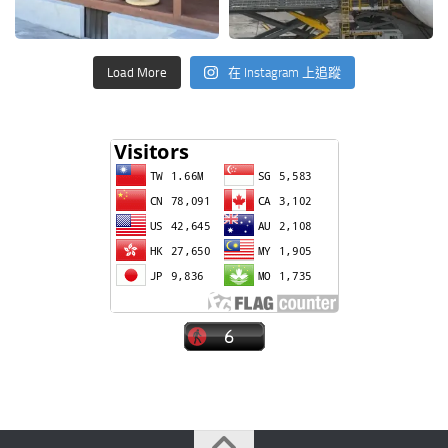
Load More
在 Instagram 上追蹤