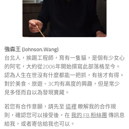
強森王 (Johnson.Wang)
台北人，挨踢工程師，育有一隻貓，是個有少女心
的阿宅，大約從2006年開始撰寫此部落格至今。
認為人生在世沒有什麼都能一把抓，有捨才有得。
對於美食、旅遊、3C均有高度的興趣，但是常少
見多怪而自以為發現寶藏。
若您有合作意願，請先至
這裡
瞭解我的合作規
則，確認您可以接受後，在
我的 FB 粉絲團
傳訊息
給我，或者寄信給我也可以。