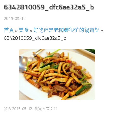
6342810059_dfc6ae32a5_b
2015-05-12
首頁
»
美食
»
好吃但是老闆娘很忙的鍋寶記
»
6342810059_dfc6ae32a5_b
發表
2015-05-12
· 瀏覽人次：11