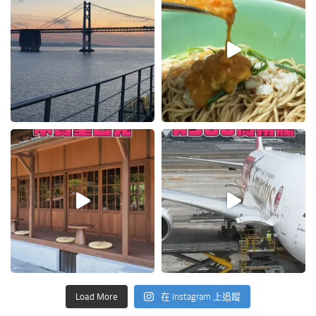
Load More
在 Instagram 上追蹤