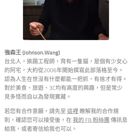
強森王 (Johnson.Wang)
台北人，挨踢工程師，育有一隻貓，是個有少女心
的阿宅，大約從2006年開始撰寫此部落格至今。
認為人生在世沒有什麼都能一把抓，有捨才有得。
對於美食、旅遊、3C均有高度的興趣，但是常少
見多怪而自以為發現寶藏。
若您有合作意願，請先至
這裡
瞭解我的合作規
則，確認您可以接受後，在
我的 FB 粉絲團
傳訊息
給我，或者寄信給我也可以。