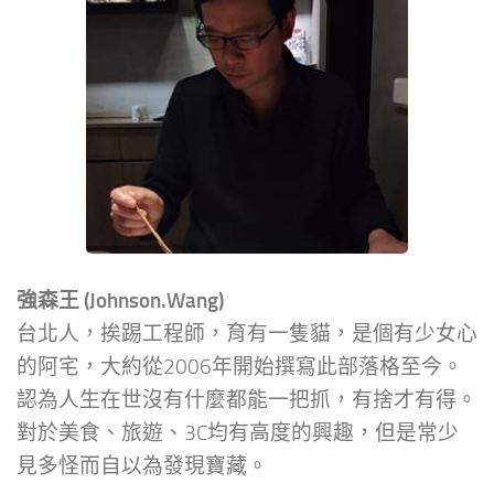
強森王 (Johnson.Wang)
台北人，挨踢工程師，育有一隻貓，是個有少女心
的阿宅，大約從2006年開始撰寫此部落格至今。
認為人生在世沒有什麼都能一把抓，有捨才有得。
對於美食、旅遊、3C均有高度的興趣，但是常少
見多怪而自以為發現寶藏。