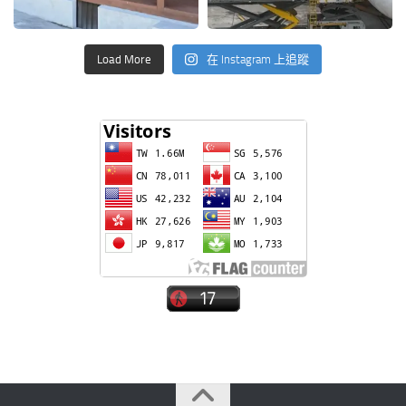
Load More
在 Instagram 上追蹤