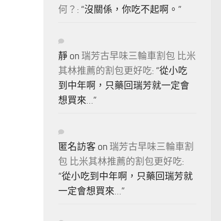
何？
: “
沒關係，你吃不起啊。
”
靜
on
瑞芳古早味三輪車割包 比米
其林推薦的割包更好吃
: “
從小吃
到中年啊，只藥回瑞芳就一定會
想買來…
”
匿名訪客
on
瑞芳古早味三輪車割
包 比米其林推薦的割包更好吃
:
“
從小吃到中年啊，只藥回瑞芳就
一定會想買來…
”