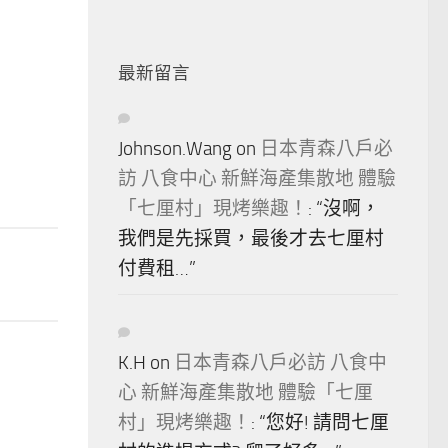
最新留言
Johnson.Wang
on
日本青森八戶必
訪 八食中心 新鮮海產集散地 體驗
「七厘村」現烤樂趣！
: “
沒啊，
我們是先採買，最後才去七厘村
付費租…
”
K.H
on
日本青森八戶必訪 八食中
心 新鮮海產集散地 體驗「七厘
村」現烤樂趣！
: “
您好! 請問七厘