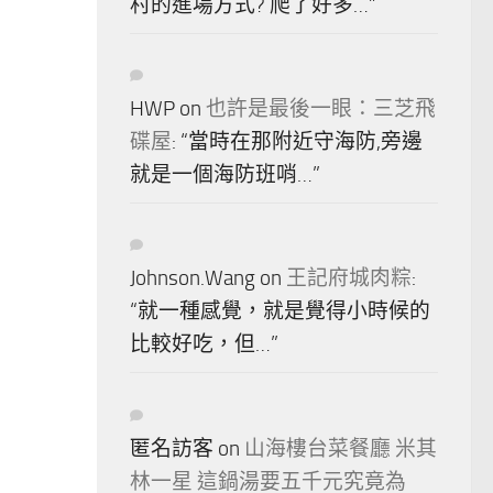
村的進場方式? 爬了好多…
”
HWP
on
也許是最後一眼：三芝飛
碟屋
: “
當時在那附近守海防,旁邊
就是一個海防班哨…
”
Johnson.Wang
on
王記府城肉粽
:
“
就一種感覺，就是覺得小時候的
比較好吃，但…
”
匿名訪客
on
山海樓台菜餐廳 米其
林一星 這鍋湯要五千元究竟為