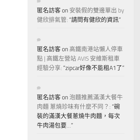
匿名訪客
on
安裝假的雙邊單出 by
健欣排氣管
: “
請問有健欣的資訊
”
匿名訪客
on
高鐵南港站懶人停車
點 | 高鐵左營站 AVIS 安維斯租車
經驗分享
: “
zipcar好像不能租A1了
”
匿名訪客
on
泡麵推薦滿漢大餐牛
肉麵 蔥燒珍味有什麼不同？
: “
碗
裝的滿漢大餐蔥燒牛肉麵，每次
牛肉湯包要…
”