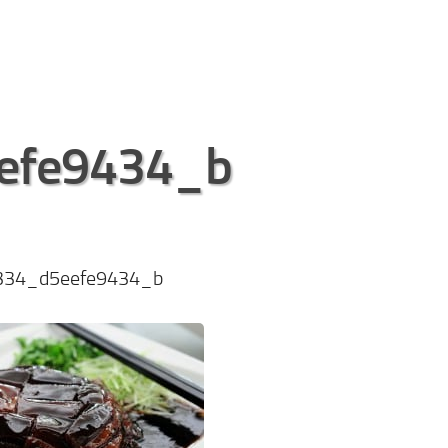
efe9434_b
334_d5eefe9434_b