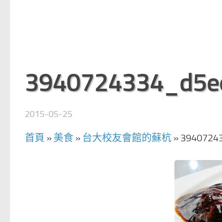
3940724334_d5e
2015-05-25
首頁
»
美食
»
台大校友會館的蘇杭
»
3940724