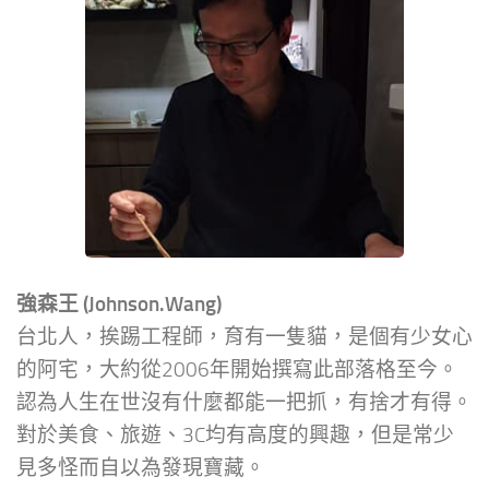
強森王 (Johnson.Wang)
台北人，挨踢工程師，育有一隻貓，是個有少女心
的阿宅，大約從2006年開始撰寫此部落格至今。
認為人生在世沒有什麼都能一把抓，有捨才有得。
對於美食、旅遊、3C均有高度的興趣，但是常少
見多怪而自以為發現寶藏。