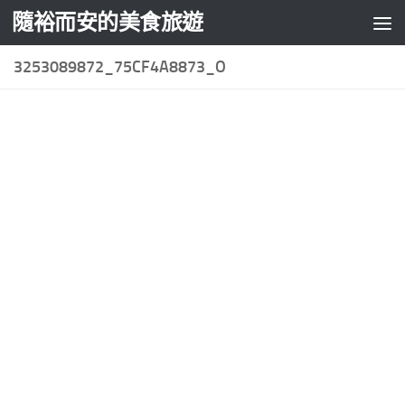
隨裕而安的美食旅遊
Skip to content
3253089872_75CF4A8873_O