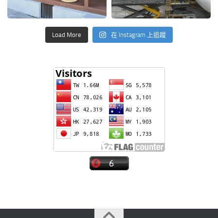
Load More
在 Instagram 上追蹤