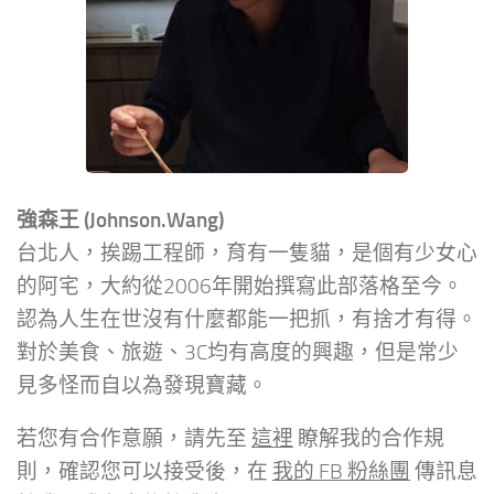
強森王 (Johnson.Wang)
台北人，挨踢工程師，育有一隻貓，是個有少女心
的阿宅，大約從2006年開始撰寫此部落格至今。
認為人生在世沒有什麼都能一把抓，有捨才有得。
對於美食、旅遊、3C均有高度的興趣，但是常少
見多怪而自以為發現寶藏。
若您有合作意願，請先至
這裡
瞭解我的合作規
則，確認您可以接受後，在
我的 FB 粉絲團
傳訊息