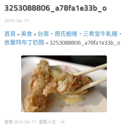
3253088806_a78fa1e33b_o
2015-04-17
首頁
»
美食
»
台南‧周氏蝦捲‧三希堂牛軋糖‧
依蕾特布丁奶酪
»
3253088806_a78fa1e33b_o
發表
2015-04-17
· 瀏覽人次：16