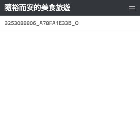
隨裕而安的美食旅遊
Skip to content
3253088806_A78FA1E33B_O