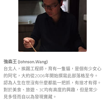
強森王 (Johnson.Wang)
台北人，挨踢工程師，育有一隻貓，是個有少女心
的阿宅，大約從2006年開始撰寫此部落格至今。
認為人生在世沒有什麼都能一把抓，有捨才有得。
對於美食、旅遊、3C均有高度的興趣，但是常少
見多怪而自以為發現寶藏。