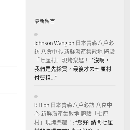
最新留言
Johnson.Wang
on
日本青森八戶必
訪 八食中心 新鮮海產集散地 體驗
「七厘村」現烤樂趣！
: “
沒啊，
我們是先採買，最後才去七厘村
付費租…
”
K.H
on
日本青森八戶必訪 八食中
心 新鮮海產集散地 體驗「七厘
村」現烤樂趣！
: “
您好! 請問七厘