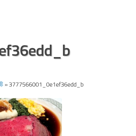
ef36edd_b
排
»
3777566001_0e1ef36edd_b