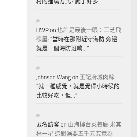
村的進場方式? 爬了好多…
”
HWP
on
也許是最後一眼：三芝飛
碟屋
: “
當時在那附近守海防,旁邊
就是一個海防班哨…
”
Johnson.Wang
on
王記府城肉粽
:
“
就一種感覺，就是覺得小時候的
比較好吃，但…
”
匿名訪客
on
山海樓台菜餐廳 米其
林一星 這鍋湯要五千元究竟為