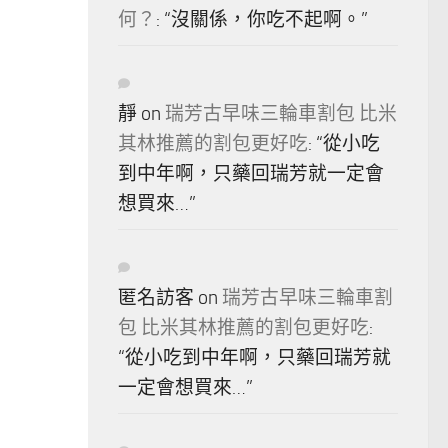
何？
: “
沒關係，你吃不起啊。
”
靜
on
瑞芳古早味三輪車割包 比米
其林推薦的割包更好吃
: “
從小吃
到中年啊，只藥回瑞芳就一定會
想買來…
”
匿名訪客
on
瑞芳古早味三輪車割
包 比米其林推薦的割包更好吃
:
“
從小吃到中年啊，只藥回瑞芳就
一定會想買來…
”