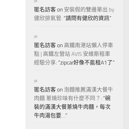
匿名訪客
on
安裝假的雙邊單出 by
健欣排氣管
: “
請問有健欣的資訊
”
匿名訪客
on
高鐵南港站懶人停車
點 | 高鐵左營站 AVIS 安維斯租車
經驗分享
: “
zipcar好像不能租A1了
”
匿名訪客
on
泡麵推薦滿漢大餐牛
肉麵 蔥燒珍味有什麼不同？
: “
碗
裝的滿漢大餐蔥燒牛肉麵，每次
牛肉湯包要…
”