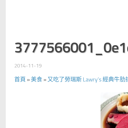
3777566001_0e1
2014-11-19
首頁
»
美食
»
又吃了勞瑞斯 Lawry’s 經典牛肋