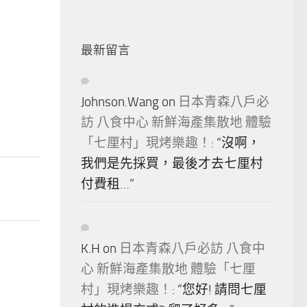
最新留言
Johnson.Wang
on
日本青森八戶必
訪 八食中心 新鮮海產集散地 體驗
「七厘村」現烤樂趣！
: “
沒啊，
我們是先採買，最後才去七厘村
付費租…
”
K.H
on
日本青森八戶必訪 八食中
心 新鮮海產集散地 體驗「七厘
村」現烤樂趣！
: “
您好! 請問七厘