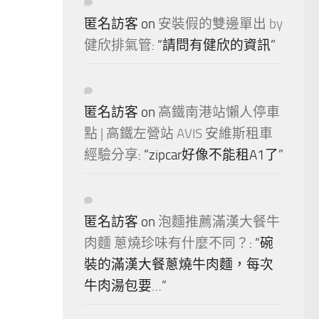
匿名訪客
on
安裝假的雙邊單出 by
健欣排氣管
: “
請問有健欣的資訊
”
匿名訪客
on
高鐵南港站懶人停車
點 | 高鐵左營站 AVIS 安維斯租車
經驗分享
: “
zipcar好像不能租A1了
”
匿名訪客
on
泡麵推薦滿漢大餐牛
肉麵 蔥燒珍味有什麼不同？
: “
碗
裝的滿漢大餐蔥燒牛肉麵，每次
牛肉湯包要…
”