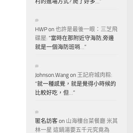
村的進場方式? 爬了好多…
”
HWP
on
也許是最後一眼：三芝飛
碟屋
: “
當時在那附近守海防,旁邊
就是一個海防班哨…
”
Johnson.Wang
on
王記府城肉粽
:
“
就一種感覺，就是覺得小時候的
比較好吃，但…
”
匿名訪客
on
山海樓台菜餐廳 米其
林一星 這鍋湯要五千元究竟為