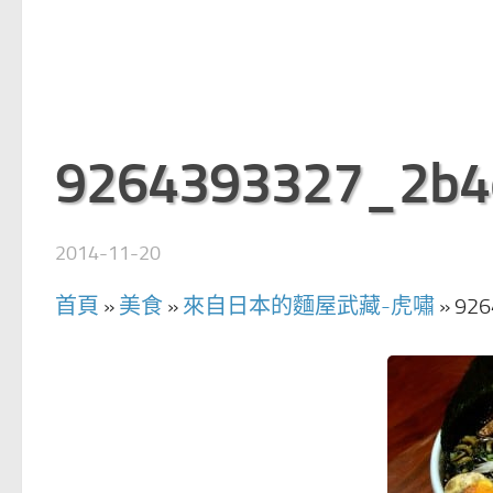
9264393327_2b4
2014-11-20
首頁
»
美食
»
來自日本的麵屋武藏-虎嘯
»
926