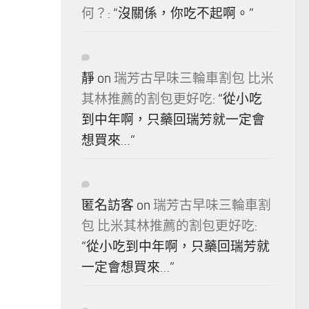
何？
: “
沒關係，你吃不起啊。
”
靜
on
瑞芳古早味三輪車割包 比米
其林推薦的割包更好吃
: “
從小吃
到中年啊，只藥回瑞芳就一定會
想買來…
”
匿名訪客
on
瑞芳古早味三輪車割
包 比米其林推薦的割包更好吃
:
“
從小吃到中年啊，只藥回瑞芳就
一定會想買來…
”