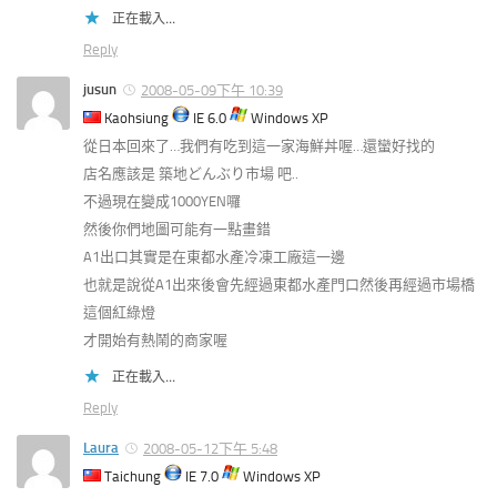
正在載入...
Reply
jusun
2008-05-09下午 10:39
Kaohsiung
IE 6.0
Windows XP
從日本回來了…我們有吃到這一家海鮮丼喔…還蠻好找的
店名應該是 築地どんぶり市場 吧..
不過現在變成1000YEN囉
然後你們地圖可能有一點畫錯
A1出口其實是在東都水產冷凍工廠這一邊
也就是說從A1出來後會先經過東都水產門口然後再經過市場橋
這個紅綠燈
才開始有熱鬧的商家喔
正在載入...
Reply
Laura
2008-05-12下午 5:48
Taichung
IE 7.0
Windows XP