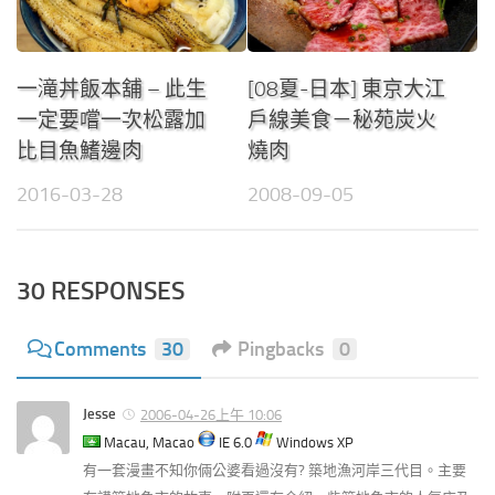
一滝丼飯本舖 – 此生
[08夏-日本] 東京大江
一定要嚐一次松露加
戶線美食－秘苑炭火
比目魚鰭邊肉
燒肉
2016-03-28
2008-09-05
30 RESPONSES
Comments
30
Pingbacks
0
Jesse
2006-04-26上午 10:06
Macau, Macao
IE 6.0
Windows XP
有一套漫畫不知你倆公婆看過沒有? 築地漁河岸三代目。主要