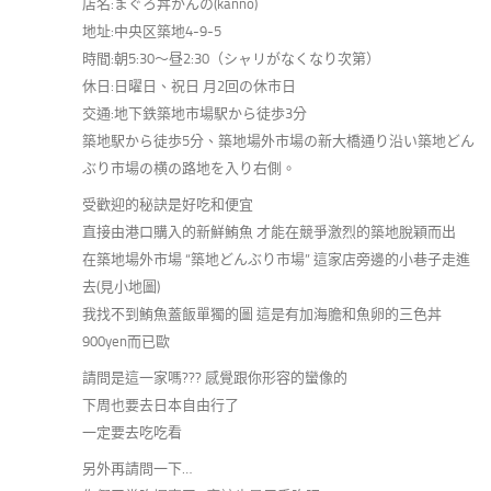
店名:まぐろ丼かんの(kanno)
地址:中央区築地4-9-5
時間:朝5:30～昼2:30（シャリがなくなり次第）
休日:日曜日、祝日 月2回の休市日
交通:地下鉄築地市場駅から徒歩3分
築地駅から徒歩5分、築地場外市場の新大橋通り沿い築地どん
ぶり市場の横の路地を入り右側。
受歡迎的秘訣是好吃和便宜
直接由港口購入的新鮮鮪魚 才能在競爭激烈的築地脫穎而出
在築地場外市場 “築地どんぶり市場” 這家店旁邊的小巷子走進
去(見小地圖)
我找不到鮪魚蓋飯單獨的圖 這是有加海膽和魚卵的三色丼
900yen而已歐
請問是這一家嗎??? 感覺跟你形容的蠻像的
下周也要去日本自由行了
一定要去吃吃看
另外再請問一下…