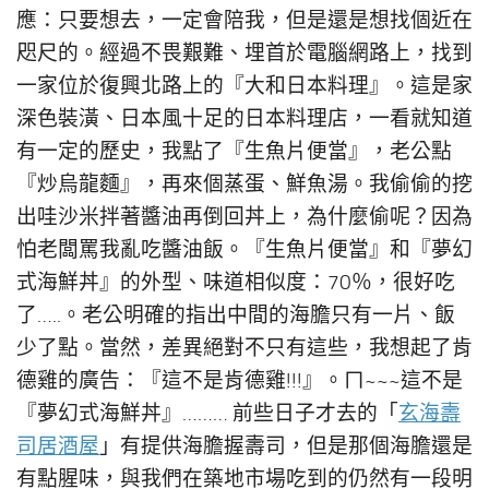
應：只要想去，一定會陪我，但是還是想找個近在
咫尺的。經過不畏艱難、埋首於電腦網路上，找到
一家位於復興北路上的『大和日本料理』。這是家
深色裝潢、日本風十足的日本料理店，一看就知道
有一定的歷史，我點了『生魚片便當』，老公點
『炒烏龍麵』，再來個蒸蛋、鮮魚湯。我偷偷的挖
出哇沙米拌著醬油再倒回丼上，為什麼偷呢？因為
怕老闆罵我亂吃醬油飯。『生魚片便當』和『夢幻
式海鮮丼』的外型、味道相似度：70％，很好吃
了…..。老公明確的指出中間的海膽只有一片、飯
少了點。當然，差異絕對不只有這些，我想起了肯
德雞的廣告：『這不是肯德雞!!!』。ㄇ~~~這不是
『夢幻式海鮮丼』……… 前些日子才去的「
玄海壽
司居酒屋
」有提供海膽握壽司，但是那個海膽還是
有點腥味，與我們在築地市場吃到的仍然有一段明