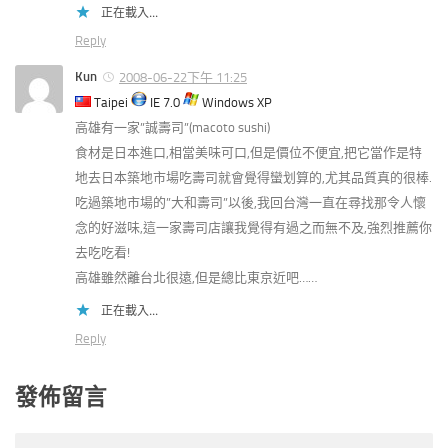
正在載入...
Reply
Kun
2008-06-22下午 11:25
Taipei
IE 7.0
Windows XP
高雄有一家”誠壽司”(macoto sushi)
食材是日本進口,相當美味可口,但是價位不便宜,把它當作是特
地去日本築地市場吃壽司就會覺得蠻划算的,尤其品質真的很棒.
吃過築地市場的”大和壽司”以後,我回台灣一直在尋找那令人懷
念的好滋味,這一家壽司店讓我覺得有過之而無不及,強烈推薦你
去吃吃看!
高雄雖然離台北很遠,但是總比東京近吧……
正在載入...
Reply
發佈留言