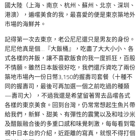
國大陸（上海、南京、杭州、蘇州、北京、深圳、
港澳），遍嚐美食的我，最喜愛的便是東京築地外
市場的海鮮丼。
記得第一次去東京，老公尼尼還只是男友的身份。
尼尼他真是個…『大飯桶』，吃盡了大大小小、各
式各樣的丼飯，讓不喜歡飯食的我一度抓狂，百般
不情願。雖然日本飯很好吃，我們還斥資吃了兩份
築地市場內一份日幣3,150的握壽司套餐（十種不
同的握壽司，最後可再加選一個之前吃過的種類
—壽司大），不過我還是希望留著胃去品嚐各式
各樣的東京美食。回到台灣，仍常常想起生魚片帶
給我們，新鮮、甜美、有彈性的震驚以及和哇沙米
及醋飯融合後的多重口感和味覺刺激，每每看到電
視中日本台的介紹，近距離的寫真，就恨不得打個