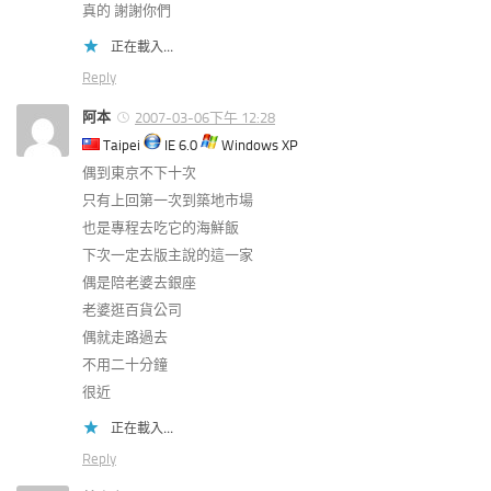
真的 謝謝你們
正在載入...
Reply
阿本
2007-03-06下午 12:28
Taipei
IE 6.0
Windows XP
偶到東京不下十次
只有上回第一次到築地市場
也是專程去吃它的海鮮飯
下次一定去版主說的這一家
偶是陪老婆去銀座
老婆逛百貨公司
偶就走路過去
不用二十分鐘
很近
正在載入...
Reply