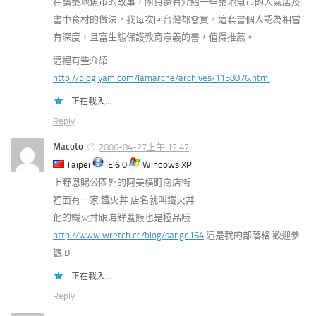
在講築地魚市的故事，附頁還有介紹一些築地魚市的人氣店及
書中食材的做法，我每次回台灣都會買，這套書個人認為相當
有深度，且富生態保護教育意義的書，值得推薦。
這裡有些介紹:
http://blog.yam.com/lamarche/archives/1158076.html
正在載入...
Reply
Macoto
2006-04-27上午 12:47
Taipei
IE 6.0
Windows XP
上野恩賜公園外的阿美橫町商店街
裡面有一家 鐵火丼 店名就叫鐵火丼
他的鐵火丼跟海鮮蓋飯也是極品哦
http://www.wretch.cc/blog/sango164
這是我的部落格 歡迎參
觀:D
正在載入...
Reply