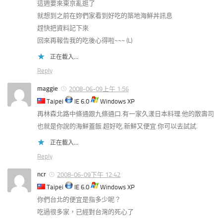
這週要來東京亂逛了
就想到之前在妳們家看到好吃的築地海鮮丼訊息
趕快把資料記下來
回來再報告我的吃後心得啦~~~ (L)
正在載入...
Reply
maggie
2008-06-09上午 1:56
Taipei
IE 6.0
Windows XP
再林森北路中條通跟九條通口.有一家久漾日本料理.他的散壽司
也就是你說的海鮮蓋飯.超好吃.新鮮又便宜.你可以去試試.
正在載入...
Reply
ncr
2008-06-09下午 12:42
Taipei
IE 6.0
Windows XP
你們台北的便宜是指多少呢？
吃過很多家，已經對台灣的死心了