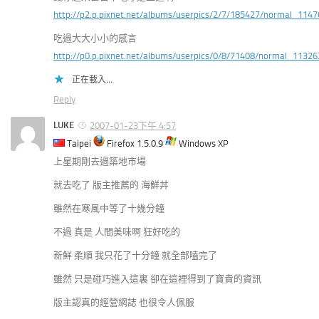
http://p2.p.pixnet.net/albums/userpics/2/7/185427/normal_114
吃過大大小小的感言
http://p0.p.pixnet.net/albums/userpics/0/8/71408/normal_11326
正在載入...
Reply
LUKE
2007-01-23下午 4:57
Taipei
Firefox 1.5.0.9
Windows XP
上星期剛去過築地市場
就去吃了 版主推薦的 海鮮丼
雖然在寒風中等了十幾分鐘
不過 真是 人間美味啊 狂好吃的
新鮮 柔順 我只花了十分鐘 就全部嗑完了
雖然 只是碰巧進入這裏 卻在這裡得到了寶貴的資訊
版主認真的經營網誌 也很令人佩服