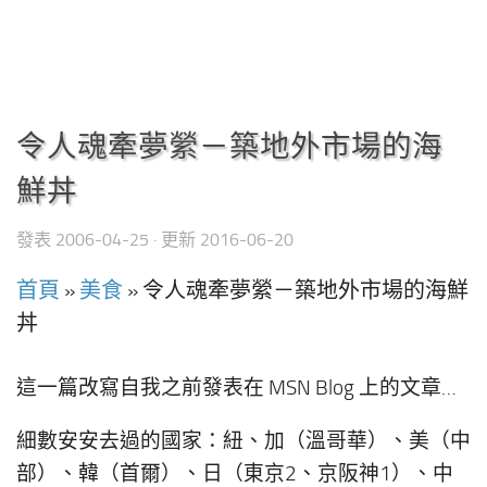
令人魂牽夢縈－築地外市場的海
鮮丼
發表
2006-04-25
· 更新
2016-06-20
首頁
»
美食
»
令人魂牽夢縈－築地外市場的海鮮
丼
這一篇改寫自我之前發表在 MSN Blog 上的文章…
細數安安去過的國家：紐、加（溫哥華）、美（中
部）、韓（首爾）、日（東京2、京阪神1）、中