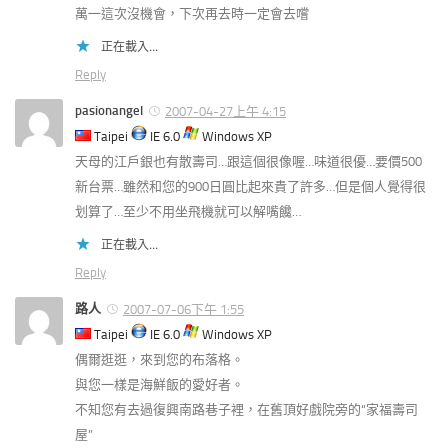
萬一這次沒機會，下次再去時一定會去嚐
正在載入...
Reply
pasionangel
2007-04-27上午 4:15
Taipei
IE 6.0
Windows XP
天母的江戶銀也有散壽司…跟這個很像喔…味道很優…要價500
新台票…雖然和您的900日圓比起來貴了許多…但是個人覺得很
划算了…至少不用坐飛機就可以解嘴饞…
正在載入...
Reply
路人
2007-07-06下午 1:55
Taipei
IE 6.0
Windows XP
偶爾逛逛，來到您的布落格。
與您一樣是海鮮飯的愛好者。
不知您有去過復興南路巷子裡，在舊頂好戲院旁的“家福壽司
屋”