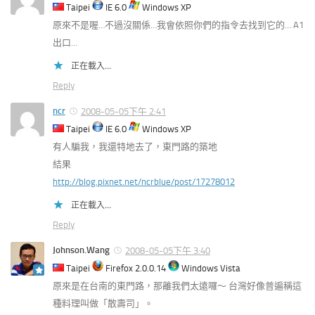
Taipei
IE 6.0
Windows XP
原來不是喔…不過沒關係…我會依照你們的指令去找到它的… A1
出口…
正在載入...
Reply
ncr
2008-05-05下午 2:41
Taipei
IE 6.0
Windows XP
有人騙我，我還特地去了，東門路的築地
結果
http://blog.pixnet.net/ncrblue/post/17278012
正在載入...
Reply
Johnson.Wang
2008-05-05下午 3:40
Taipei
Firefox 2.0.0.14
Windows Vista
原來是在台南的東門路，那離我們太遠囉～ 台灣好像普遍稱這
種料理叫做「散壽司」。