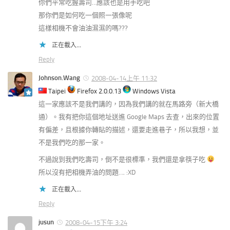
你們平常吃握壽司…應該也是用手吃吧
那你們是如何吃一個照一張像呢
這樣相機不會油油濕濕的嗎???
正在載入...
Reply
Johnson.Wang
2008-04-14上午 11:32
Taipei
Firefox 2.0.0.13
Windows Vista
這一家應該不是我們講的，因為我們講的就在馬路旁（新大橋
通）。我有把你這個地址送進 Google Maps 去查，出來的位置
有偏差，且根據你轉貼的描述，還要走進巷子，所以我想，並
不是我們吃的那一家。
不過說到我們吃壽司，倒不是很標準，我們還是拿筷子吃
所以沒有把相機弄油的問題…. :XD
正在載入...
Reply
jusun
2008-04-15下午 3:24