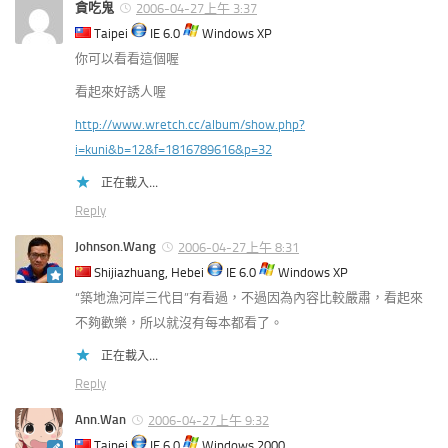
貪吃鬼
2006-04-27上午 3:37
Taipei
IE 6.0
Windows XP
你可以看看這個喔
看起來好誘人喔
http://www.wretch.cc/album/show.php?
i=kuni&b=12&f=1816789616&p=32
正在載入...
Reply
Johnson.Wang
2006-04-27上午 8:31
Shijiazhuang, Hebei
IE 6.0
Windows XP
“築地漁河岸三代目”有看過，不過因為內容比較嚴肅，看起來
不夠歡樂，所以就沒有每本都看了。
正在載入...
Reply
Ann.Wan
2006-04-27上午 9:32
Taipei
IE 6.0
Windows 2000