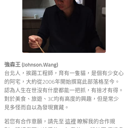
強森王 (Johnson.Wang)
台北人，挨踢工程師，育有一隻貓，是個有少女心
的阿宅，大約從2006年開始撰寫此部落格至今。
認為人生在世沒有什麼都能一把抓，有捨才有得。
對於美食、旅遊、3C均有高度的興趣，但是常少
見多怪而自以為發現寶藏。
若您有合作意願，請先至
這裡
瞭解我的合作規