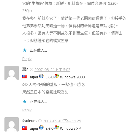
它的“生魚飯”很棒！新鮮、用料實在、價位合理(NT$320-
350)。
我在多年前就吃它了，雖然第一代老闆因病過世了，但接手的
他弟弟雖然功夫略遜一籌，但食材的新鮮還是無話可說。
人很多，常有人等不到或吃不到而生氣，但若有心，值得去一
下；但請體諒它的樸實無華。
正在載入...
Reply
耶?
2007-08-21下午 5:02
Taipei
IE 6.0
Windows 2000
:XD 天吶~好醜的蓋飯，一點也不想吃
果然是日本的空氣比較香甜…
正在載入...
Reply
4voleurs
2007-09-03下午 11:25
Taipei
IE 6.0
Windows XP