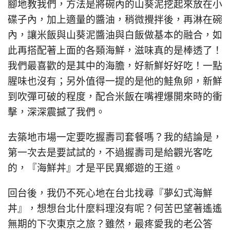
腳地教我們，方法是將碗內的山葵泥挖起來放在小
碟子內，加上適量的醬油，稍微攪拌後，再淋在碗
內，讓米飯與山葵泥醬油與白飯做基本的融合，如
此再搭配著上面的各類海鮮，滋味真的是棒透了！
我們最喜歡的是其中的海膽，好新鮮好好吃！一點
腥味也沒有；另外值得一提的是他的鮭魚卵，新鮮
到吹彈可破的程度，配合米飯在嘴裡爆開來時的衝
擊，深深震撼了我們。
去築地市場一定要吃握壽司套餐嗎？我的結論是，
第一次去是要試試的，不過握壽司是給觀光客吃
的，『海鮮丼』才是平民異鄉遊的王道。
回台後，我仍不死心地在台北找尋『夢幻式海鮮
丼』，想想台北什麼料理沒有呢？何苦巴望著遙遙
無期的下次東京之旅？雖然，最疼愛我的老公答