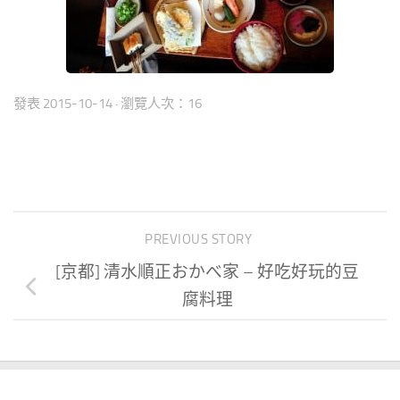
發表
2015-10-14
· 瀏覽人次：16
PREVIOUS STORY
[京都] 清水順正おかべ家 – 好吃好玩的豆
腐料理