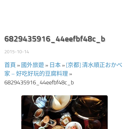
6829435916_44eefbf48c_b
2015-10-14
首頁
»
國外旅遊
»
日本
»
[京都] 清水順正おかべ
家 – 好吃好玩的豆腐料理
»
6829435916_44eefbf48c_b