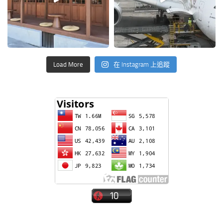
Load More
在 Instagram 上追蹤