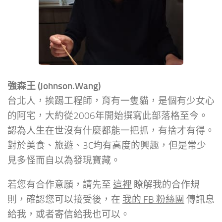
強森王 (Johnson.Wang)
台北人，挨踢工程師，育有一隻貓，是個有少女心
的阿宅，大約從2006年開始撰寫此部落格至今。
認為人生在世沒有什麼都能一把抓，有捨才有得。
對於美食、旅遊、3C均有高度的興趣，但是常少
見多怪而自以為發現寶藏。
若您有合作意願，請先至
這裡
瞭解我的合作規
則，確認您可以接受後，在
我的 FB 粉絲團
傳訊息
給我，或者寄信給我也可以。