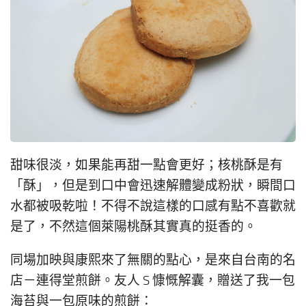
甜味很淡，如果能再甜一點會更好；核桃酥是有
「酥」，但是到口中會迅速解體變成粉狀，瞬間口
水都被吸乾啦！不得不說這樣的口感有點不喜歡就
是了，不然這個萊陽桃酥其實真的挺香的。
同場加映與康熙來了無關的點心，是來自台南的名
店－連得堂煎餅。友人 S 慷慨解囊，贈送了我一包
海苔與一包原味的煎餅：