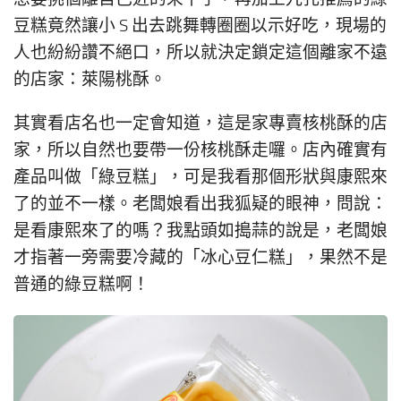
豆糕竟然讓小 S 出去跳舞轉圈圈以示好吃，現場的
人也紛紛讚不絕口，所以就決定鎖定這個離家不遠
的店家：萊陽桃酥。
其實看店名也一定會知道，這是家專賣核桃酥的店
家，所以自然也要帶一份核桃酥走囉。店內確實有
產品叫做「綠豆糕」，可是我看那個形狀與康熙來
了的並不一樣。老闆娘看出我狐疑的眼神，問說：
是看康熙來了的嗎？我點頭如搗蒜的說是，老闆娘
才指著一旁需要冷藏的「冰心豆仁糕」，果然不是
普通的綠豆糕啊！