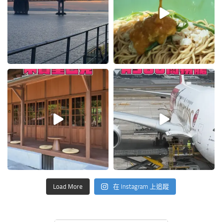
Load More
在 Instagram 上追蹤