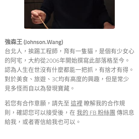
強森王 (Johnson.Wang)
台北人，挨踢工程師，育有一隻貓，是個有少女心
的阿宅，大約從2006年開始撰寫此部落格至今。
認為人生在世沒有什麼都能一把抓，有捨才有得。
對於美食、旅遊、3C均有高度的興趣，但是常少
見多怪而自以為發現寶藏。
若您有合作意願，請先至
這裡
瞭解我的合作規
則，確認您可以接受後，在
我的 FB 粉絲團
傳訊息
給我，或者寄信給我也可以。