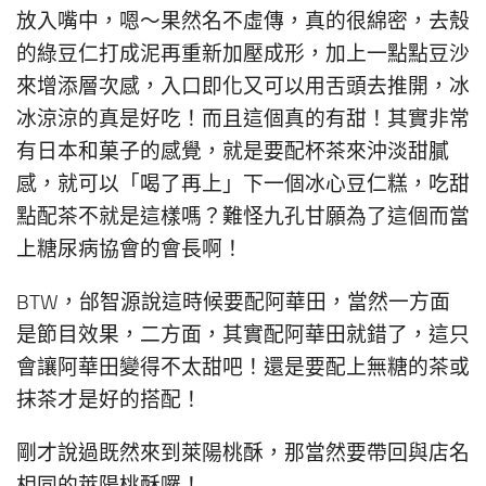
放入嘴中，嗯～果然名不虛傳，真的很綿密，去殼
的綠豆仁打成泥再重新加壓成形，加上一點點豆沙
來增添層次感，入口即化又可以用舌頭去推開，冰
冰涼涼的真是好吃！而且這個真的有甜！其實非常
有日本和菓子的感覺，就是要配杯茶來沖淡甜膩
感，就可以「喝了再上」下一個冰心豆仁糕，吃甜
點配茶不就是這樣嗎？難怪九孔甘願為了這個而當
上糖尿病協會的會長啊！
BTW，邰智源說這時候要配阿華田，當然一方面
是節目效果，二方面，其實配阿華田就錯了，這只
會讓阿華田變得不太甜吧！還是要配上無糖的茶或
抹茶才是好的搭配！
剛才說過既然來到萊陽桃酥，那當然要帶回與店名
相同的萊陽桃酥囉！