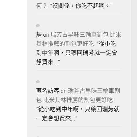
何？
: “
沒關係，你吃不起啊。
”
靜
on
瑞芳古早味三輪車割包 比米
其林推薦的割包更好吃
: “
從小吃
到中年啊，只藥回瑞芳就一定會
想買來…
”
匿名訪客
on
瑞芳古早味三輪車割
包 比米其林推薦的割包更好吃
:
“
從小吃到中年啊，只藥回瑞芳就
一定會想買來…
”