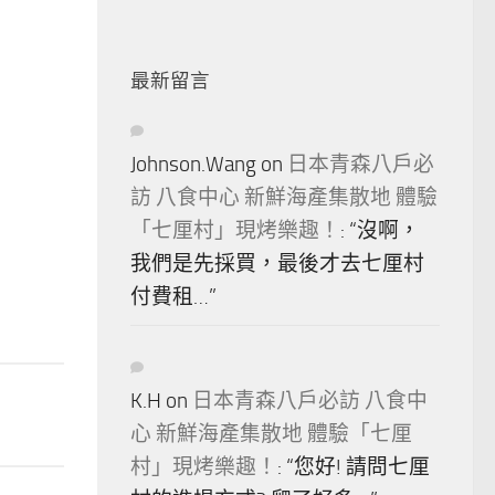
最新留言
Johnson.Wang
on
日本青森八戶必
訪 八食中心 新鮮海產集散地 體驗
「七厘村」現烤樂趣！
: “
沒啊，
我們是先採買，最後才去七厘村
付費租…
”
K.H
on
日本青森八戶必訪 八食中
心 新鮮海產集散地 體驗「七厘
村」現烤樂趣！
: “
您好! 請問七厘