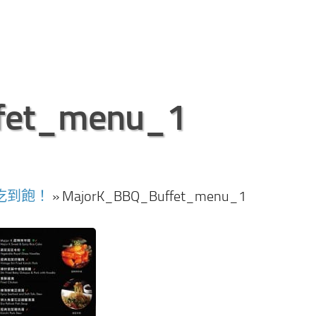
fet_menu_1
肉吃到飽！
»
MajorK_BBQ_Buffet_menu_1