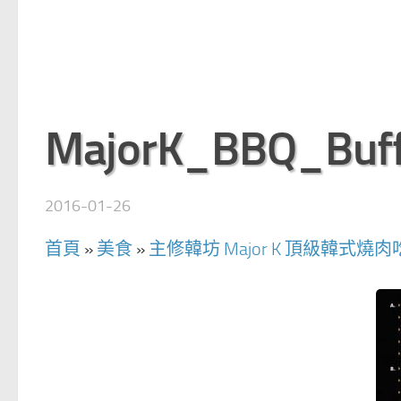
MajorK_BBQ_Buf
2016-01-26
首頁
»
美食
»
主修韓坊 Major K 頂級韓式燒