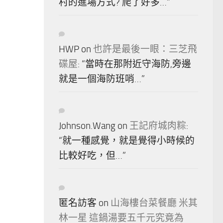
村的進場方式? 爬了好多…
”
HWP
on
也許是最後一眼：三芝飛
碟屋
: “
當時在那附近守海防,旁邊
就是一個海防班哨…
”
Johnson.Wang
on
王記府城肉粽
:
“
就一種感覺，就是覺得小時候的
比較好吃，但…
”
匿名訪客
on
山海樓台菜餐廳 米其
林一星 這鍋湯要五千元究竟為