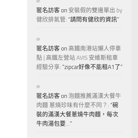
匿名訪客
on
安裝假的雙邊單出 by
健欣排氣管
: “
請問有健欣的資訊
”
匿名訪客
on
高鐵南港站懶人停車
點 | 高鐵左營站 AVIS 安維斯租車
經驗分享
: “
zipcar好像不能租A1了
”
匿名訪客
on
泡麵推薦滿漢大餐牛
肉麵 蔥燒珍味有什麼不同？
: “
碗
裝的滿漢大餐蔥燒牛肉麵，每次
牛肉湯包要…
”