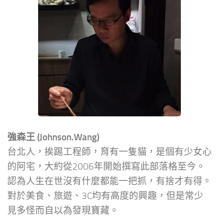
強森王 (Johnson.Wang)
台北人，挨踢工程師，育有一隻貓，是個有少女心
的阿宅，大約從2006年開始撰寫此部落格至今。
認為人生在世沒有什麼都能一把抓，有捨才有得。
對於美食、旅遊、3C均有高度的興趣，但是常少
見多怪而自以為發現寶藏。