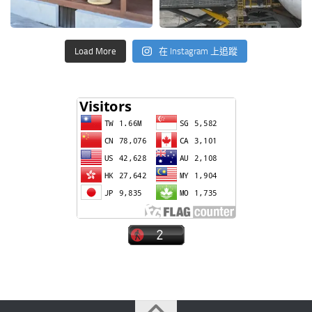
Load More
在 Instagram 上追蹤