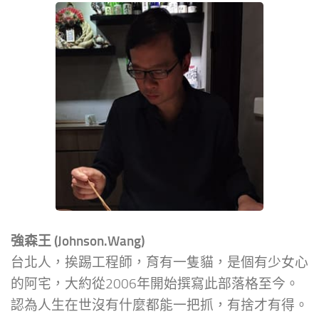
強森王 (Johnson.Wang)
台北人，挨踢工程師，育有一隻貓，是個有少女心
的阿宅，大約從2006年開始撰寫此部落格至今。
認為人生在世沒有什麼都能一把抓，有捨才有得。