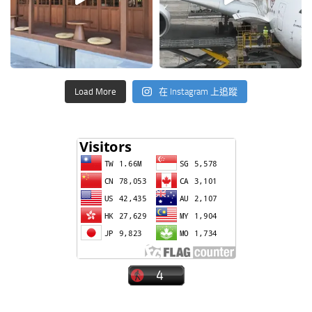
Load More
在 Instagram 上追蹤