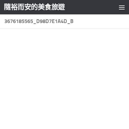
隨裕而安的美食旅遊
Skip to content
3676185565_D98D7E1A4D_B