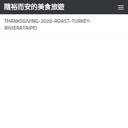
隨裕而安的美食旅遊
Skip to content
THANKSGIVING-2020-ROAST-TURKEY-
RIVIERATAIPEI