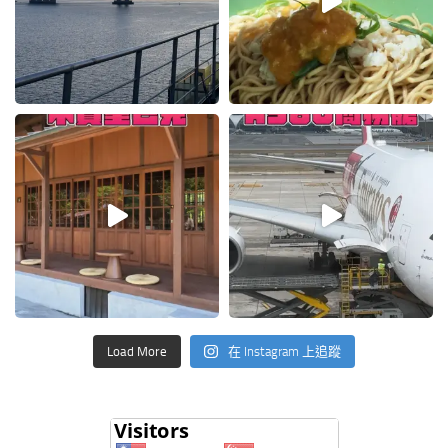
Load More
在 Instagram 上追蹤