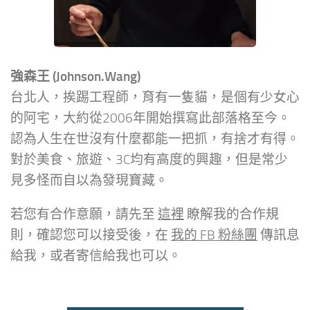
強森王 (Johnson.Wang)
台北人，挨踢工程師，育有一隻貓，是個有少女心
的阿宅，大約從2006年開始撰寫此部落格至今。
認為人生在世沒有什麼都能一把抓，有捨才有得。
對於美食、旅遊、3C均有高度的興趣，但是常少
見多怪而自以為發現寶藏。
若您有合作意願，請先至
這裡
瞭解我的合作規
則，確認您可以接受後，在
我的 FB 粉絲團
傳訊息
給我，或者寄信給我也可以。