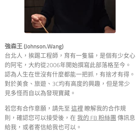
強森王 (Johnson.Wang)
台北人，挨踢工程師，育有一隻貓，是個有少女心
的阿宅，大約從2006年開始撰寫此部落格至今。
認為人生在世沒有什麼都能一把抓，有捨才有得。
對於美食、旅遊、3C均有高度的興趣，但是常少
見多怪而自以為發現寶藏。
若您有合作意願，請先至
這裡
瞭解我的合作規
則，確認您可以接受後，在
我的 FB 粉絲團
傳訊息
給我，或者寄信給我也可以。