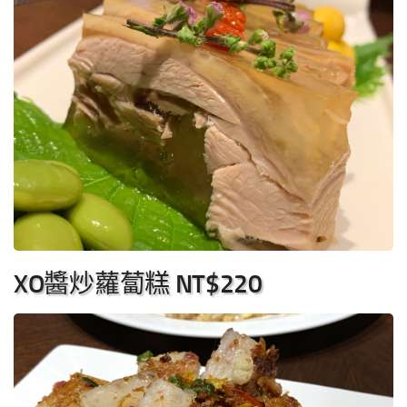
XO醬炒蘿蔔糕 NT$220