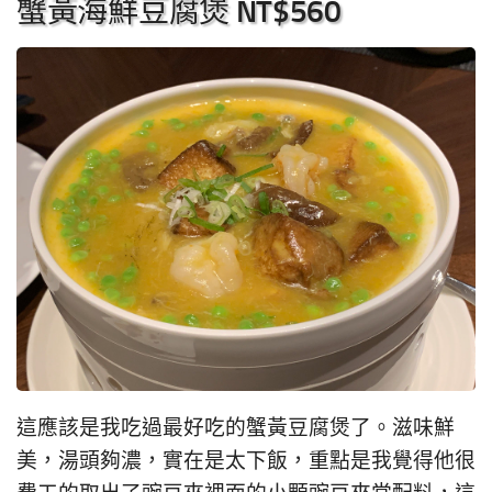
蟹黃海鮮豆腐煲 NT$560
這應該是我吃過最好吃的蟹黃豆腐煲了。滋味鮮
美，湯頭夠濃，實在是太下飯，重點是我覺得他很