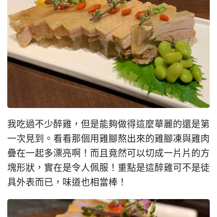
我吃過不少醉雞，但是能夠做得這麼華麗的還是第
一次見到。看看那個用雞腳熬出來的雞腳凍與雞肉
疊在一起多漂亮啊！而且竟然可以切成一片片的方
塊形狀，實在是令人佩服！重點是這醉雞可不是徒
具外表而已，味道也相當棒！