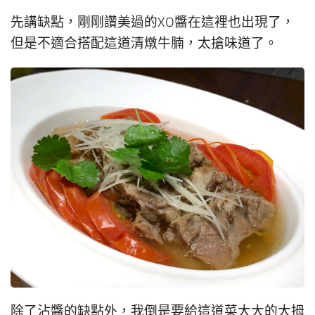
先講缺點，剛剛讚美過的XO醬在這裡也出現了，
但是不適合搭配這道清燉牛腩，太搶味道了。
除了沾醬的缺點外，我倒是要給這道菜大大的大拇