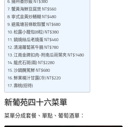
揚州香炒飯 NT$380
蟹黃海鮮豆腐煲 NT$560
寧式韭黃炒鱔糊 NT$480
避風塘苔條軟殼蟹 NT$680
松露小籠包(8粒) NT$380
鍋燒絲瓜老燒蛋 NT$460
清湯蘿蔔蒸牛腩 NT$780
江南金牌扣肉-附南瓜荷葉夾 NT$1480
龍虎石斑(兩) NT$2280
沙鍋醃篤鮮 NT$680
鮮果楊汁甘露(冷) NT$220
壽桃(招待)
新葡苑四十六菜單
菜單分成套餐、單點、葡萄酒單：