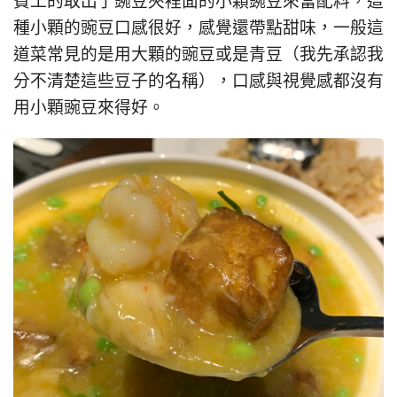
費工的取出了豌豆夾裡面的小顆豌豆來當配料，這
種小顆的豌豆口感很好，感覺還帶點甜味，一般這
道菜常見的是用大顆的豌豆或是青豆（我先承認我
分不清楚這些豆子的名稱），口感與視覺感都沒有
用小顆豌豆來得好。