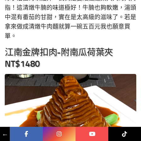
指！這清燉牛腩的味道極好！牛腩也夠軟嫩，湯頭
中混有番茄的甘甜，實在是太高級的滋味了。若是
拿來做成清燉牛肉麵就算一碗五百元我也願意買
單。
江南金牌扣肉-附南瓜荷葉夾
NT$1480
←