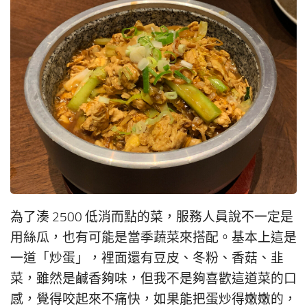
為了湊 2500 低消而點的菜，服務人員說不一定是
用絲瓜，也有可能是當季蔬菜來搭配。基本上這是
一道「炒蛋」，裡面還有豆皮、冬粉、香菇、韭
菜，雖然是鹹香夠味，但我不是夠喜歡這道菜的口
感，覺得咬起來不痛快，如果能把蛋炒得嫩嫩的，