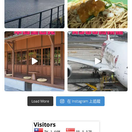
Load More
在 Instagram 上追蹤