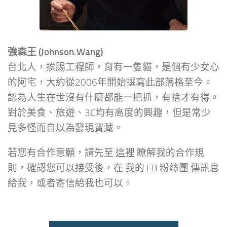
強森王 (Johnson.Wang)
台北人，挨踢工程師，育有一隻貓，是個有少女心
的阿宅，大約從2006年開始撰寫此部落格至今。
認為人生在世沒有什麼都能一把抓，有捨才有得。
對於美食、旅遊、3C均有高度的興趣，但是常少
見多怪而自以為發現寶藏。
若您有合作意願，請先至
這裡
瞭解我的合作規
則，確認您可以接受後，在
我的 FB 粉絲團
傳訊息
給我，或者寄信給我也可以。