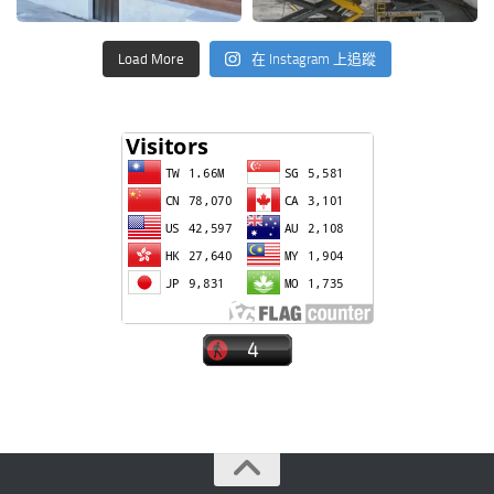
Load More
在 Instagram 上追蹤