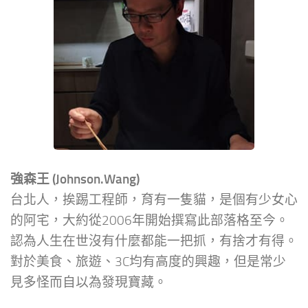
強森王 (Johnson.Wang)
台北人，挨踢工程師，育有一隻貓，是個有少女心
的阿宅，大約從2006年開始撰寫此部落格至今。
認為人生在世沒有什麼都能一把抓，有捨才有得。
對於美食、旅遊、3C均有高度的興趣，但是常少
見多怪而自以為發現寶藏。